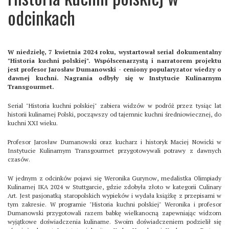
odcinkach
W niedzielę, 7 kwietnia 2024 roku, wystartował serial dokumentalny
"Historia kuchni polskiej". Współscenarzystą i narratorem projektu
jest profesor Jarosław Dumanowski - ceniony popularyzator wiedzy o
dawnej kuchni. Nagrania odbyły się w Instytucie Kulinarnym
Transgourmet.
Serial "Historia kuchni polskiej" zabiera widzów w podróż przez tysiąc lat
historii kulinarnej Polski, począwszy od tajemnic kuchni średniowiecznej, do
kuchni XXI wieku.
Profesor Jarosław Dumanowski oraz kucharz i historyk Maciej Nowicki w
Instytucie Kulinarnym Transgourmet przygotowywali potrawy z dawnych
czasów.
W jednym z odcinków pojawi się Weronika Gurynow, medalistka Olimpiady
Kulinarnej IKA 2024 w Stuttgarcie, gdzie zdobyła złoto w kategorii Culinary
Art. Jest pasjonatką staropolskich wypieków i wydała książkę z przepisami w
tym zakresie. W programie "Historia kuchni polskiej" Weronika i profesor
Dumanowski przygotowali razem babkę wielkanocną zapewniając widzom
wyjątkowe doświadczenia kulinarne. Swoim doświadczeniem podzielił się