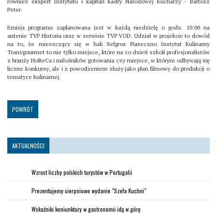
również ekspert Instytutu i kapitan Kadry Narodowej Kucharzy - Bartosz
Peter.
Emisja programu zaplanowana jest w każdą niedzielę o godz. 10:00 na
antenie TVP Historia oraz w serwisie TVP VOD. Udział w projekcie to dowód
na to, że mieszczący się w hali Selgros Piaseczno Instytut Kulinarny
Transgourmet to nie tylko miejsce, które na co dzień szkoli profesjonalistów
z branży HoReCa i miłośników gotowania czy miejsce, w którym odbywają się
liczne konkursy, ale i z powodzeniem służy jako plan filmowy do produkcji o
tematyce kulinarnej.
POWRÓT
AKTUALNOŚCI
Wzrost liczby polskich turystów w Portugalii
Prezentujemy sierpniowe wydanie "Szefa Kuchni"
Wskaźniki koniunktury w gastronomii idą w górę