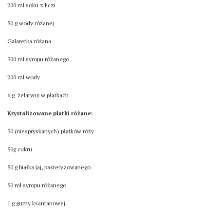
200 ml soku z liczi
50 g wody różanej
Galaretka różana
300 ml syropu różanego
200 ml wody
6 g żelatyny w płatkach
Krystalizowane płatki różane:
30 (niespryskanych) płatków róży
50g cukru
50 g białka jaj, pasteryzowanego
50 ml syropu różanego
1 g gumy ksantanowej