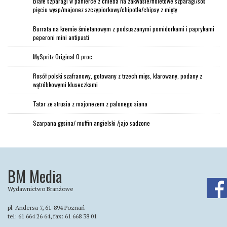
Białe szparagi w panierce z chleba na zakwasie/fioletowe szparagi/sos
pięciu wysp/majonez szczypiorkowy/chipotle/chipsy z mięty
Burrata na kremie śmietanowym z podsuszanymi pomidorkami i paprykami
peperoni mini antipasti
MySpritz Original 0 proc.
Rosół polski szafranowy, gotowany z trzech mięs, klarowany, podany z
wątróbkowymi kluseczkami
Tatar ze strusia z majonezem z palonego siana
Szarpana gęsina/ muffin angielski /jajo sadzone
BM Media
Wydawnictwo Branżowe
pl. Andersa 7, 61-894 Poznań
tel: 61 664 26 64, fax: 61 668 38 01