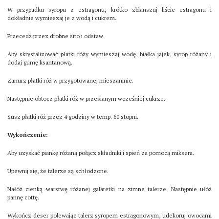
W przypadku syropu z estragonu, krótko zblanszuj liście estragonu i
dokładnie wymieszaj je z wodą i cukrem.
Przecedź przez drobne sito i odstaw.
Aby skrystalizować płatki róży wymieszaj wodę, białka jajek, syrop różany i
dodaj gumę ksantanową.
Zanurz płatki róż w przygotowanej mieszaninie.
Następnie obtocz płatki róż w przesianym wcześniej cukrze.
Susz płatki róż przez 4 godziny w temp. 60 stopni.
Wykończenie:
Aby uzyskać piankę różaną połącz składniki i spień za pomocą miksera.
Upewnij się, że talerze są schłodzone.
Nałóż cienką warstwę różanej galaretki na zimne talerze. Następnie ułóż
pannę cottę.
Wykończ deser polewając talerz syropem estragonowym, udekoruj owocami