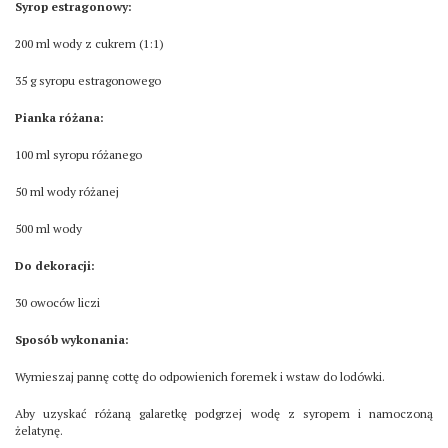
Syrop estragonowy:
200 ml wody z cukrem (1:1)
35 g syropu estragonowego
Pianka różana:
100 ml syropu różanego
50 ml wody różanej
500 ml wody
Do dekoracji:
30 owoców liczi
Sposób wykonania:
Wymieszaj pannę cottę do odpowienich foremek i wstaw do lodówki.
Aby uzyskać różaną galaretkę podgrzej wodę z syropem i namoczoną
żelatynę.