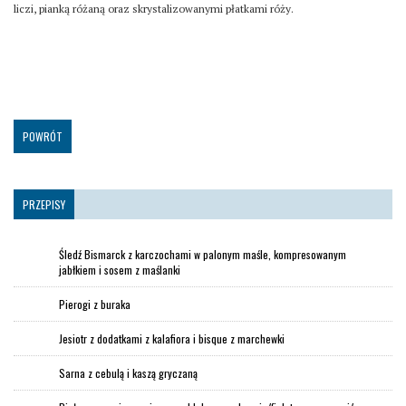
liczi, pianką różaną oraz skrystalizowanymi płatkami róży.
POWRÓT
PRZEPISY
Śledź Bismarck z karczochami w palonym maśle, kompresowanym
jabłkiem i sosem z maślanki
Pierogi z buraka
Jesiotr z dodatkami z kalafiora i bisque z marchewki
Sarna z cebulą i kaszą gryczaną